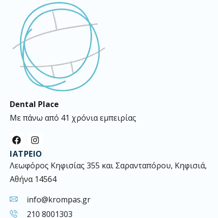
Dental Place
Με πάνω από 41 χρόνια εμπειρίας
F
I
a
n
ΙΑΤΡΕΊΟ
c
s
e
t
Λεωφόρος Κηφισίας 355 και Σαρανταπόρου, Κηφισιά,
b
a
Αθήνα 14564
o
g
o
r
k
a
info@krompas.gr
m
210 8001303