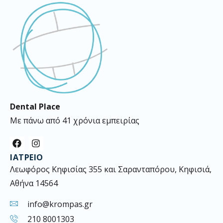
Dental Place
Με πάνω από 41 χρόνια εμπειρίας
F
I
a
n
ΙΑΤΡΕΊΟ
c
s
e
t
Λεωφόρος Κηφισίας 355 και Σαρανταπόρου, Κηφισιά,
b
a
Αθήνα 14564
o
g
o
r
k
a
info@krompas.gr
m
210 8001303