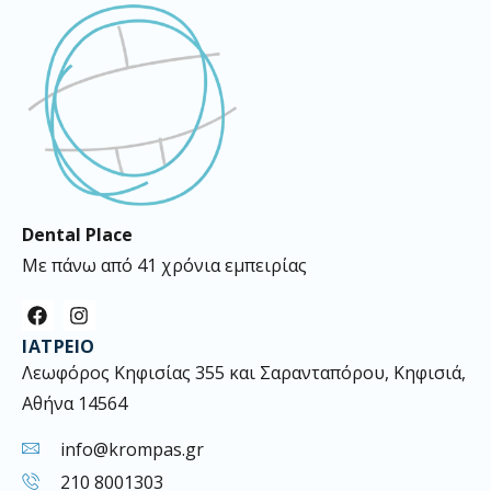
Dental Place
Με πάνω από 41 χρόνια εμπειρίας
F
I
a
n
ΙΑΤΡΕΊΟ
c
s
e
t
Λεωφόρος Κηφισίας 355 και Σαρανταπόρου, Κηφισιά,
b
a
Αθήνα 14564
o
g
o
r
k
a
info@krompas.gr
m
210 8001303