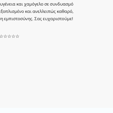
ευγένεια και χαμόγελο σε συνδυασμό
μπαίνε
εξοπλισμένο και ανελλειπώς καθαρό,
μέχρι
ση εμπιστοσύνης. Σας ευχαριστούμε!
ασθεν
SOFIA
le ☆☆☆☆☆
Αξιο