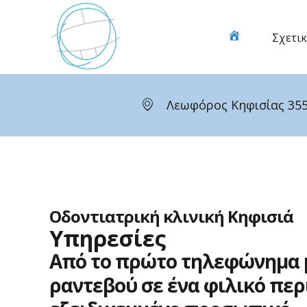
Μετάβαση
στο
Σχετικ
Οδοντιατρική
περιεχόμενο
κλινική
Κηφισιά
Λεωφόρος Κηφισίας 355
Οδοντιατρική κλινική Κηφισιά
Υπηρεσίες
Από
το
πρώτο
τηλεφώνημα
ραντεβού
σε
ένα
φιλικό
περ