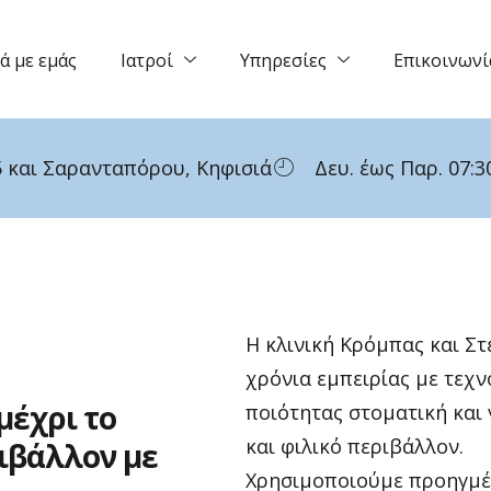
ά με εμάς
Ιατροί
Υπηρεσίες
Επικοινωνί
 και Σαρανταπόρου, Κηφισιά
Δευ. έως Παρ. 07:30
Η κλινική Κρόμπας και Σ
χρόνια εμπειρίας με τεχν
μέχρι
το
ποιότητας στοματική και
και φιλικό περιβάλλον.
ιβάλλον
με
Χρησιμοποιούμε προηγμέν