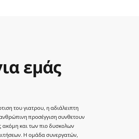
για
εμάς
τιση του γιατρου, η αδιάλειπτη
Εκπληκ
 ανθρώπινη προσέγγιση συνθετουν
εξαιρε
ς ακόμη και των πιο δυσκολων
εξελίσ
αιτήσεων. Η ομάδα συνεργατών,
για αυ