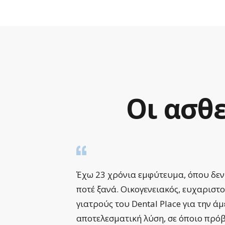
Οι
ασθε
ργίας.
Έχω 23 χρόνια εμφύτευμα, όπου δεν
γενικό
ποτέ ξανά. Οικογενειακός, ευχαριστ
γιατρούς του Dental Place για την ά
μου το
αποτελεσματική λύση, σε όποιο πρό