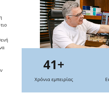
η
τιο
θενή
ένα
41
+
ην
Χρόνια εμπειρίας
Ε