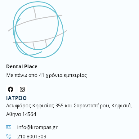
Dental Place
Με πάνω από 41 χρόνια εμπειρίας
F
I
a
n
ΙΑΤΡΕΊΟ
c
s
e
t
Λεωφόρος Κηφισίας 355 και Σαρανταπόρου, Κηφισιά,
b
a
Αθήνα 14564
o
g
o
r
k
a
info@krompas.gr
m
210 8001303