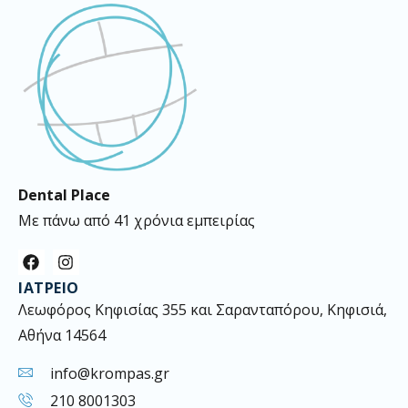
Dental Place
Με πάνω από 41 χρόνια εμπειρίας
F
I
a
n
ΙΑΤΡΕΊΟ
c
s
e
t
Λεωφόρος Κηφισίας 355 και Σαρανταπόρου, Κηφισιά,
b
a
Αθήνα 14564
o
g
o
r
k
a
info@krompas.gr
m
210 8001303