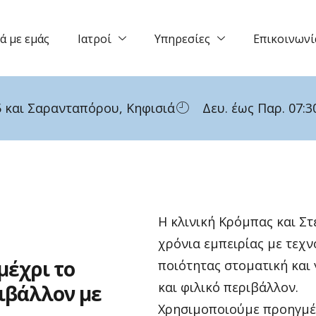
ά με εμάς
Ιατροί
Υπηρεσίες
Επικοινωνί
 και Σαρανταπόρου, Κηφισιά
Δευ. έως Παρ. 07:30
Η κλινική Κρόμπας και Σ
χρόνια εμπειρίας με τεχν
μέχρι
το
ποιότητας στοματική και
και φιλικό περιβάλλον.
ιβάλλον
με
Χρησιμοποιούμε προηγμέν