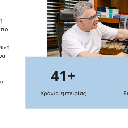
η
τιο
θενή
ένα
41
+
ην
Χρόνια εμπειρίας
Ε