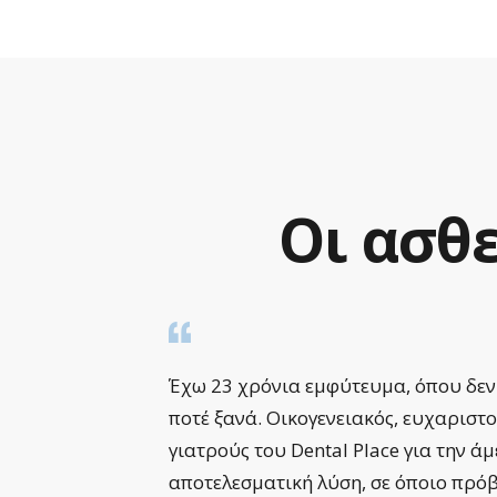
Οι
ασθε
ργίας.
Έχω 23 χρόνια εμφύτευμα, όπου δεν
γενικό
ποτέ ξανά. Οικογενειακός, ευχαριστ
γιατρούς του Dental Place για την ά
μου το
αποτελεσματική λύση, σε όποιο πρό