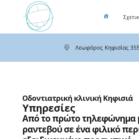
Μετάβαση
στο
Σχετικ
Οδοντιατρική
περιεχόμενο
κλινική
Κηφισιά
Λεωφόρος Κηφισίας 355
Οδοντιατρική κλινική Κηφισιά
Υπηρεσίες
Από
το
πρώτο
τηλεφώνημα
ραντεβού
σε
ένα
φιλικό
περ