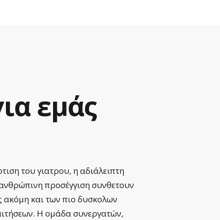
για
εμάς
τιση του γιατρου, η αδιάλειπτη
Εκπληκ
 ανθρώπινη προσέγγιση συνθετουν
εξαιρε
ς ακόμη και των πιο δυσκολων
εξελίσ
αιτήσεων. Η ομάδα συνεργατών,
για αυ