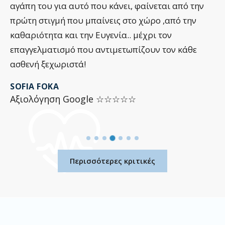
κάνει, φαίνεται από την
είσαι στο ιατρείο τους ….
εις στο χώρο ,από την
την ώρα που μου κάναν ε
ενία.. μέχρι τον
Με χαλαρωτική μουσική κ
ιμετωπίζουν τον κάθε
πονάς αν νιώθεις καλά ή 
το team είναι πολύ δυνατ
τίποτα …
☆☆☆☆☆
FANI PARTHENIOU
Αξιολόγηση Google ☆
Περισσότερες κριτικές