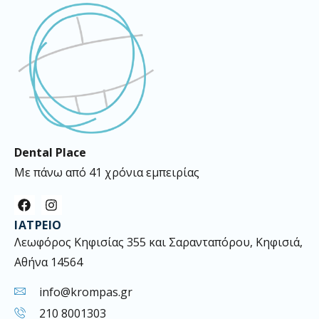
Dental Place
Με πάνω από 41 χρόνια εμπειρίας
F
I
a
n
ΙΑΤΡΕΊΟ
c
s
e
t
Λεωφόρος Κηφισίας 355 και Σαρανταπόρου, Κηφισιά,
b
a
Αθήνα 14564
o
g
o
r
k
a
info@krompas.gr
m
210 8001303