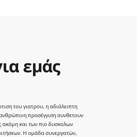
για
εμάς
τιση του γιατρου, η αδιάλειπτη
Εκπληκ
 ανθρώπινη προσέγγιση συνθετουν
εξαιρε
ς ακόμη και των πιο δυσκολων
εξελίσ
αιτήσεων. Η ομάδα συνεργατών,
για αυ