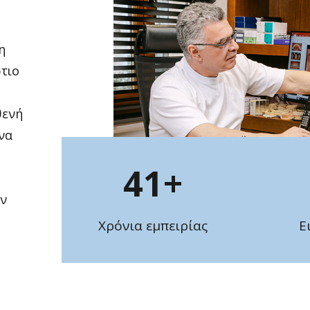
η
τιο
θενή
ένα
41
+
ην
Χρόνια εμπειρίας
Ε