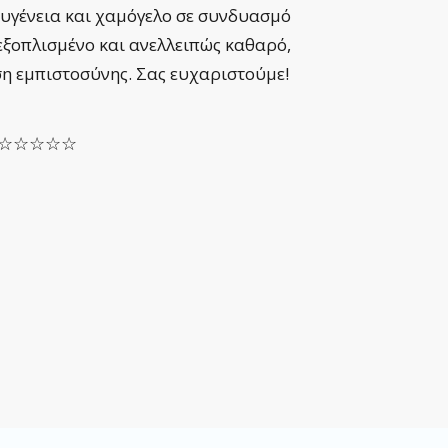
ευγένεια και χαμόγελο σε συνδυασμό
μπαίνε
εξοπλισμένο και ανελλειπώς καθαρό,
μέχρι
ση εμπιστοσύνης. Σας ευχαριστούμε!
ασθεν
SOFIA
le ☆☆☆☆☆
Αξιο