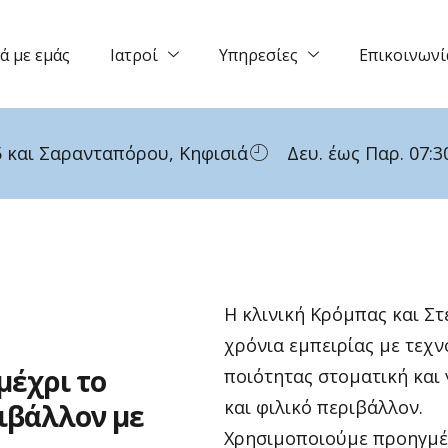
ά με εμάς
Ιατροί
Υπηρεσίες
Επικοινωνί
 και Σαρανταπόρου, Κηφισιά
Δευ. έως Παρ. 07:30
Η κλινική Κρόμπας και Σ
χρόνια εμπειρίας με τεχν
μέχρι
το
ποιότητας στοματική και
και φιλικό περιβάλλον.
ιβάλλον
με
Χρησιμοποιούμε προηγμέν