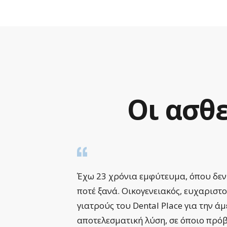
Οι
ασθε
ργίας.
Έχω 23 χρόνια εμφύτευμα, όπου δεν
γενικό
ποτέ ξανά. Οικογενειακός, ευχαριστ
γιατρούς του Dental Place για την ά
μου το
αποτελεσματική λύση, σε όποιο πρό