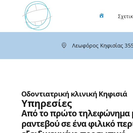
Μετάβαση
στο
Σχετικ
Οδοντιατρική
περιεχόμενο
κλινική
Κηφισιά
Λεωφόρος Κηφισίας 355
Οδοντιατρική κλινική Κηφισιά
Υπηρεσίες
Από
το
πρώτο
τηλεφώνημα
ραντεβού
σε
ένα
φιλικό
περ