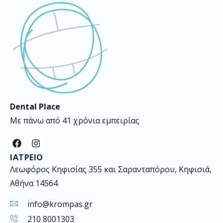
Dental Place
Με πάνω από 41 χρόνια εμπειρίας
F
I
a
n
ΙΑΤΡΕΊΟ
c
s
e
t
Λεωφόρος Κηφισίας 355 και Σαρανταπόρου, Κηφισιά,
b
a
Αθήνα 14564
o
g
o
r
k
a
info@krompas.gr
m
210 8001303