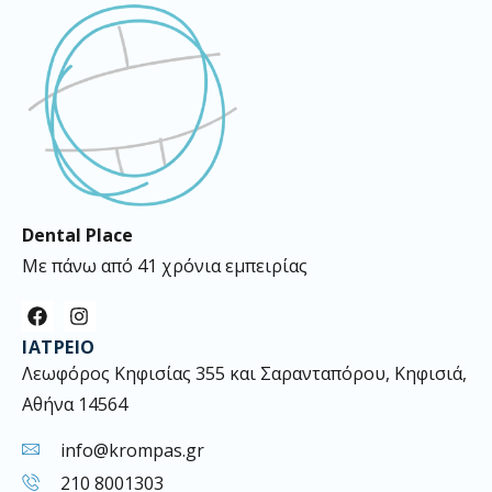
Dental Place
Με πάνω από 41 χρόνια εμπειρίας
F
I
a
n
ΙΑΤΡΕΊΟ
c
s
e
t
Λεωφόρος Κηφισίας 355 και Σαρανταπόρου, Κηφισιά,
b
a
Αθήνα 14564
o
g
o
r
k
a
info@krompas.gr
m
210 8001303