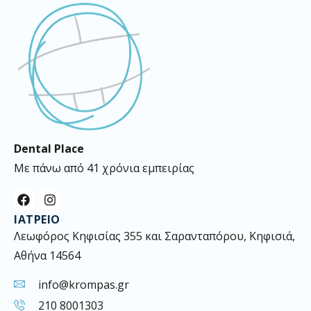
Dental Place
Με πάνω από 41 χρόνια εμπειρίας
F
I
a
n
ΙΑΤΡΕΊΟ
c
s
e
t
Λεωφόρος Κηφισίας 355 και Σαρανταπόρου, Κηφισιά,
b
a
Αθήνα 14564
o
g
o
r
k
a
info@krompas.gr
m
210 8001303