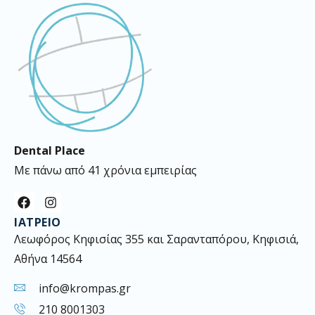
Dental Place
Με πάνω από 41 χρόνια εμπειρίας
F
I
a
n
ΙΑΤΡΕΊΟ
c
s
e
t
Λεωφόρος Κηφισίας 355 και Σαρανταπόρου, Κηφισιά,
b
a
Αθήνα 14564
o
g
o
r
k
a
info@krompas.gr
m
210 8001303